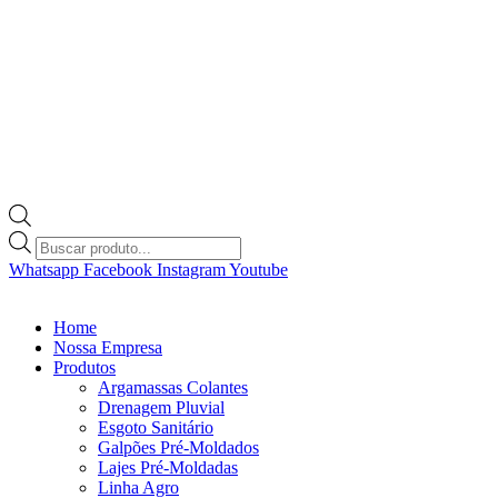
Pesquisar
produtos
Whatsapp
Facebook
Instagram
Youtube
Home
Nossa Empresa
Produtos
Argamassas Colantes
Drenagem Pluvial
Esgoto Sanitário
Galpões Pré-Moldados
Lajes Pré-Moldadas
Linha Agro