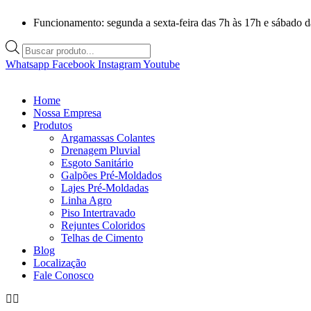
Ir
Funcionamento: segunda a sexta-feira das 7h às 17h e sábado d
para
o
Pesquisar
conteúdo
produtos
Whatsapp
Facebook
Instagram
Youtube
Home
Nossa Empresa
Produtos
Argamassas Colantes
Drenagem Pluvial
Esgoto Sanitário
Galpões Pré-Moldados
Lajes Pré-Moldadas
Linha Agro
Piso Intertravado
Rejuntes Coloridos
Telhas de Cimento
Blog
Localização
Fale Conosco