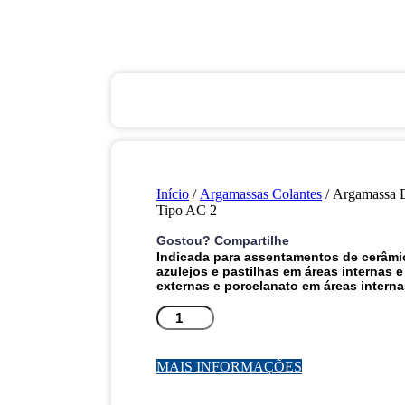
Início
/
Argamassas Colantes
/ Argamassa 
Tipo AC 2
Gostou? Compartilhe
Indicada para assentamentos de cerâmi
azulejos e pastilhas em áreas internas e
externas e porcelanato em áreas interna
Argamassa
Durax
Tipo
AC
MAIS INFORMAÇÕES
2
quantidade