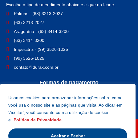
Escolha o tipo de atendimento abaixo e clique no ícone.
Palmas - (63) 3213-2027
(63) 3213-2027
Araguaína - (63) 3414-3200
(63) 3414-3200
Imperatriz - (99) 3526-1025
(99) 3526-1025
contato@durax.com.br
Formas de pagamento
PIX
Cartão
Dinheiro
Usamos cookies para armazenar informações sobre como
Nos acompanhe
você usa o nosso site e as páginas que visita. Ao clicar em
'Aceitar', você consente com a utilização de cookies
e
Política de Privacidade.
Guia Tocantins/Net Sites
CNPJ: 46.779.490/0001-77
Aceitar e Fechar